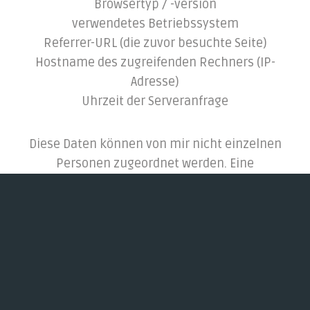
Browsertyp / -version
verwendetes Betriebssystem
Referrer-URL (die zuvor besuchte Seite)
Hostname des zugreifenden Rechners (IP-
Adresse)
Uhrzeit der Serveranfrage
Diese Daten können von mir nicht einzelnen
Personen zugeordnet werden. Eine
Zusammenführung dieser Daten mit anderen
Datenquellen wird nicht vorgenommen. Die
Daten werden zudem nach einer statistischen
Auswertung gelöscht.
NACHRICHTEN, E-MAILS